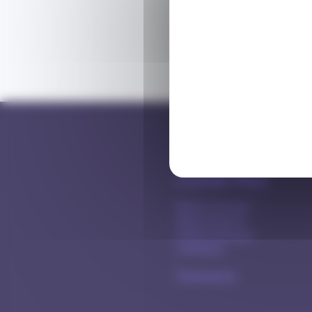
Le projet Mago
Notre concept
Notre histoire
Charte éthique
Contacts
Partenaires