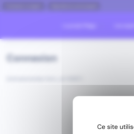
Panneau de gestion des cookies
Contacter un expert
Rejoindre la communauté
Le projet Mago
Les expe
Connexion
[ultimatemember form_id=”6210″]
Ce site util