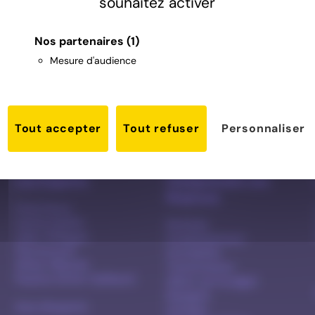
souhaitez activer
Nos partenaires
(1)
Mesure d'audience
Tout accepter
Tout refuser
Personnaliser
Les Experts
Comprendre ses
finances
Cora Favre
Laurie Guillot
Retraite
Jean-Philippe
Investissement
Peyramond
Immobilier
Siham Mbarek
Transmission
Pauline Siché-Dalibard
Gérer son budget
Epargne
Avis d'experts
Lexique