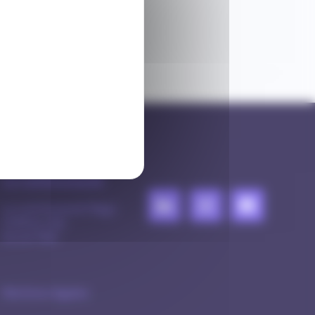
La communauté
La communauté Mago
Chiffres clés
Social Wall
Mentions légales